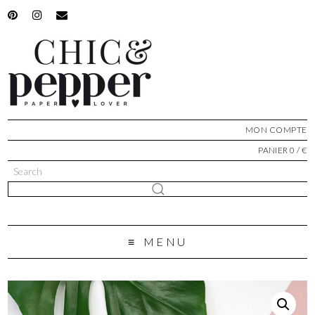
MON COMPTE
PANIER 0 / €
MENU