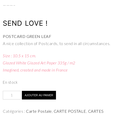
———–
SEND LOVE !
POSTCARD GREEN LEAF
A nice collection of Postcards, to send in all circumstances.
Size : 10.5 x 15 cm.
Glazed White Glazed Art Paper 335g / m2
Imagined, created and made in France
En stock
AJOUTER AU PANIER
Catégories :
Carte Postale
,
CARTE POSTALE
,
CARTES