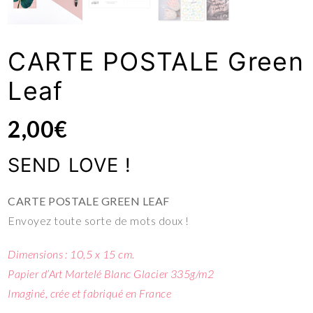
CARTE POSTALE Green
Leaf
2,00
€
SEND LOVE !
CARTE POSTALE GREEN LEAF
Envoyez toute sorte de mots doux !
Dimensions : 10,5 x 15 cm.
Papier d’Art Martelé Blanc Glacier 335g/m2
Imaginé, crée et fabriqué en France