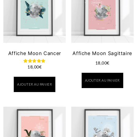
Affiche Moon Cancer
Affiche Moon Sagittaire
18,00
€
18,00
€
Note
5.00
sur 5
AJOUTER AU PANIER
AJOUTER AU PANIER