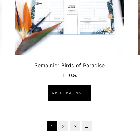
Semainier Birds of Paradise
15,00
€
AJOUTER AU PANIER
1
2
3
→