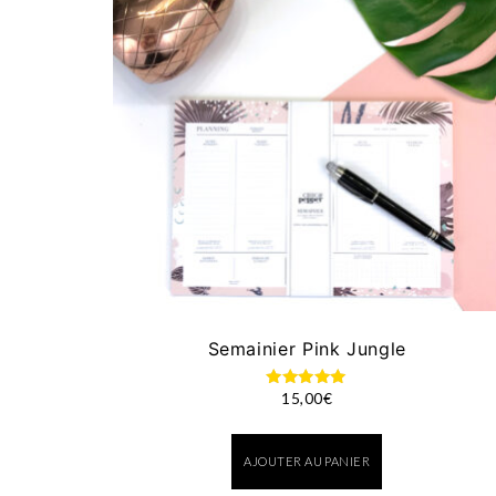
Semainier Pink Jungle
15,00
€
Note
5.00
sur 5
AJOUTER AU PANIER