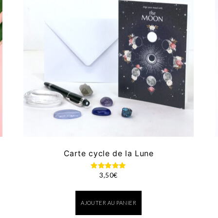
Carte cycle de la Lune
3,50
€
Note
5.00
sur 5
AJOUTER AU PANIER