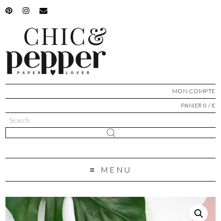
MON COMPTE
PANIER 0 / €
MENU