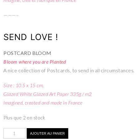
———–
SEND LOVE !
POSTCARD BLOOM
Bloom where you are Planted
A nice collection of Postcards, to send in all circumstances.
Size : 10.5 x 15 cm.
Glazed White Glazed Art Paper 335g / m2
Imagined, created and made in France
Plus que 2 en stock
AJOUTER AU PANIER