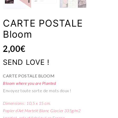
CARTE POSTALE
Bloom
2,00
€
SEND LOVE !
CARTE POSTALE BLOOM
Bloom where you are Planted
Envoyez toute sorte de mots doux !
Dimensions : 10,5 x 15 cm.
Papier d’Art Martelé Blanc Glacier 335g/m2
Imaginé, crée et fabriqué en France