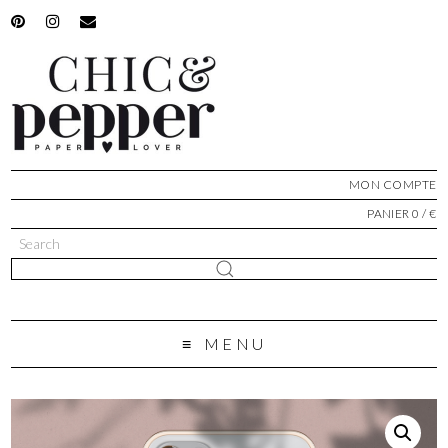
MON COMPTE
PANIER 0 / €
MENU