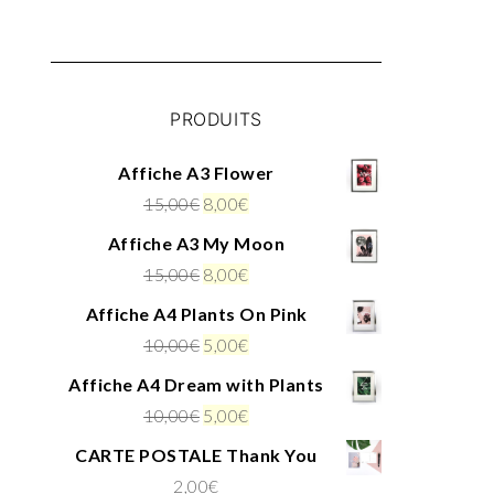
PRODUITS
Affiche A3 Flower
15,00
€
8,00
€
Affiche A3 My Moon
15,00
€
8,00
€
Affiche A4 Plants On Pink
10,00
€
5,00
€
Affiche A4 Dream with Plants
10,00
€
5,00
€
CARTE POSTALE Thank You
2,00
€